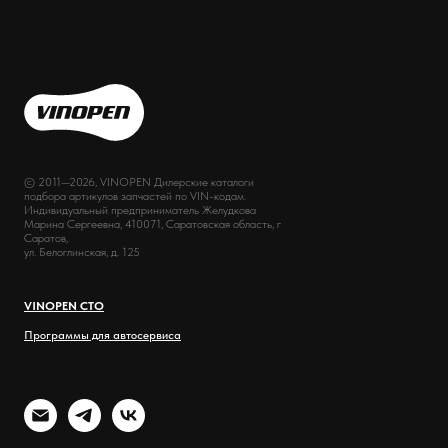
© 2011—2026, VINOPEN Дилерские каталоги
подбора артикулов запчастей по VIN-кодам.
Индивидуальный предприниматель Желудкова
Марина Сергеевна, 410071, Саратовская область, г
Саратов,
ул. Белоглинская, д. 125
VINOPEN СТО
Программы для автосервиса